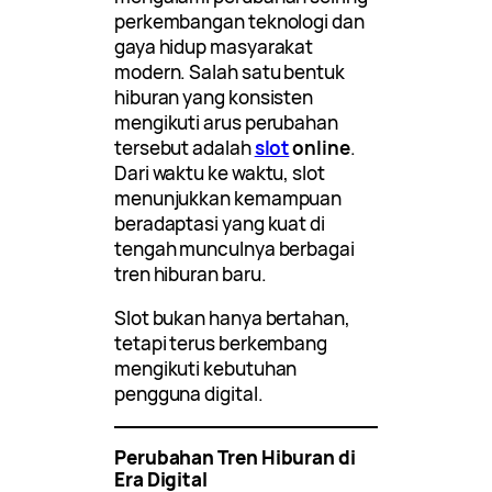
perkembangan teknologi dan
gaya hidup masyarakat
modern. Salah satu bentuk
hiburan yang konsisten
mengikuti arus perubahan
tersebut adalah
slot
online
.
Dari waktu ke waktu, slot
menunjukkan kemampuan
beradaptasi yang kuat di
tengah munculnya berbagai
tren hiburan baru.
Slot bukan hanya bertahan,
tetapi terus berkembang
mengikuti kebutuhan
pengguna digital.
Perubahan Tren Hiburan di
Era Digital