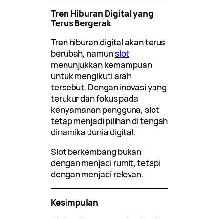
Tren Hiburan Digital yang
Terus Bergerak
Tren hiburan digital akan terus
berubah, namun
slot
menunjukkan kemampuan
untuk mengikuti arah
tersebut. Dengan inovasi yang
terukur dan fokus pada
kenyamanan pengguna, slot
tetap menjadi pilihan di tengah
dinamika dunia digital.
Slot berkembang bukan
dengan menjadi rumit, tetapi
dengan menjadi relevan.
Kesimpulan