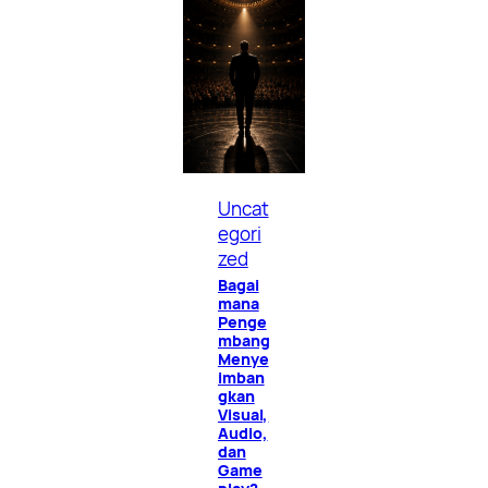
Uncat
egori
zed
Bagai
mana
Penge
mbang
Menye
imban
gkan
Visual,
Audio,
dan
Game