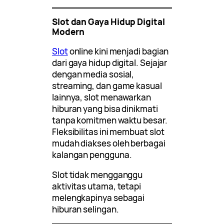
Slot dan Gaya Hidup Digital
Modern
Slot
online kini menjadi bagian
dari gaya hidup digital. Sejajar
dengan media sosial,
streaming, dan game kasual
lainnya, slot menawarkan
hiburan yang bisa dinikmati
tanpa komitmen waktu besar.
Fleksibilitas ini membuat slot
mudah diakses oleh berbagai
kalangan pengguna.
Slot tidak mengganggu
aktivitas utama, tetapi
melengkapinya sebagai
hiburan selingan.