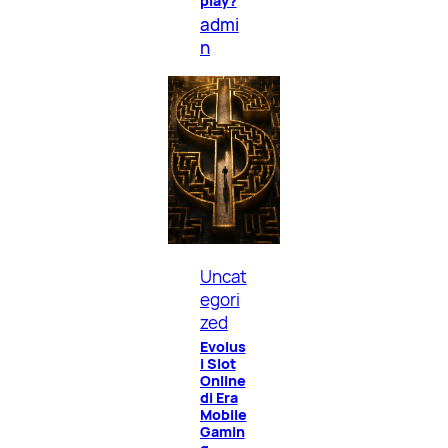
play?
admi
n
Uncat
egori
zed
Evolus
i Slot
Online
di Era
Mobile
Gamin