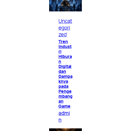
Uncat
egori
zed
Tren
Indust
ri
Hibura
n
Digital
dan
Dampa
knya
pada
Penge
mbang
an
Game
admi
n