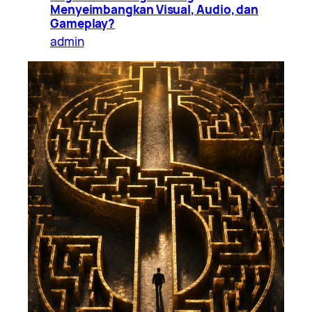
Menyeimbangkan Visual, Audio, dan
Gameplay?
admin