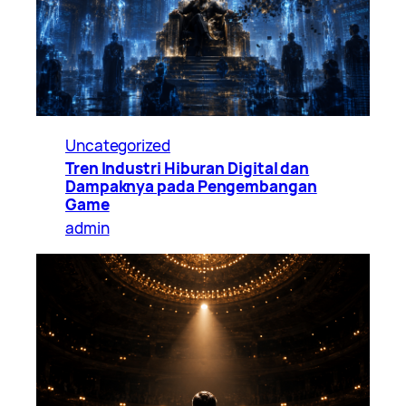
Uncategorized
Tren Industri Hiburan Digital dan
Dampaknya pada Pengembangan
Game
admin