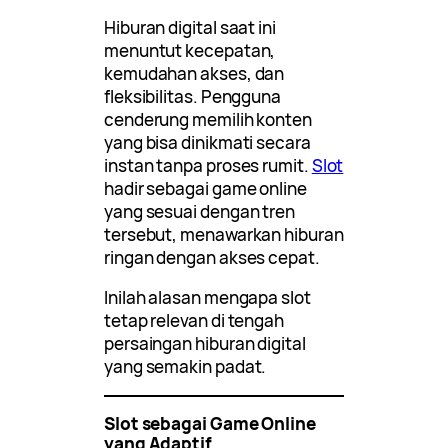
Hiburan digital saat ini
menuntut kecepatan,
kemudahan akses, dan
fleksibilitas. Pengguna
cenderung memilih konten
yang bisa dinikmati secara
instan tanpa proses rumit.
Slot
hadir sebagai game online
yang sesuai dengan tren
tersebut, menawarkan hiburan
ringan dengan akses cepat.
Inilah alasan mengapa slot
tetap relevan di tengah
persaingan hiburan digital
yang semakin padat.
Slot sebagai Game Online
yang Adaptif