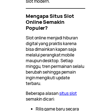
slot modern.
Mengapa Situs Slot
Online Semakin
Populer?
Slot online menjadi hiburan
digital yang praktis karena
bisa dimainkan kapan saja
melalui perangkat mobile
maupun desktop. Setiap
minggu, tren permainan selalu
berubah sehingga pemain
ingin mengikuti update
terbaru.
Beberapa alasan
situs slot
semakin dicari:
Rilis game baru secara