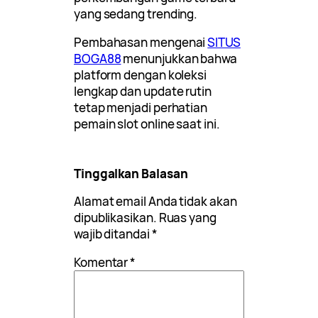
yang sedang trending.
Pembahasan mengenai
SITUS
BOGA88
menunjukkan bahwa
platform dengan koleksi
lengkap dan update rutin
tetap menjadi perhatian
pemain slot online saat ini.
Tinggalkan Balasan
Alamat email Anda tidak akan
dipublikasikan.
Ruas yang
wajib ditandai
*
Komentar
*