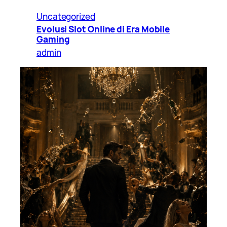
Uncategorized
Evolusi Slot Online di Era Mobile
Gaming
admin