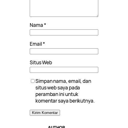
Nama
*
Email
*
Situs Web
Simpan nama, email, dan
situs web saya pada
peramban ini untuk
komentar saya berikutnya.
AUTHOR