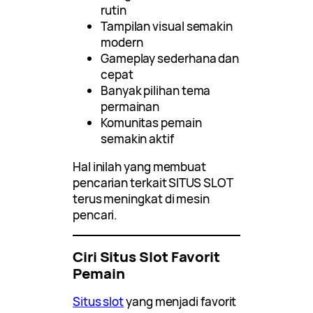
rutin
Tampilan visual semakin
modern
Gameplay sederhana dan
cepat
Banyak pilihan tema
permainan
Komunitas pemain
semakin aktif
Hal inilah yang membuat
pencarian terkait SITUS SLOT
terus meningkat di mesin
pencari.
Ciri Situs Slot Favorit
Pemain
Situs slot
yang menjadi favorit