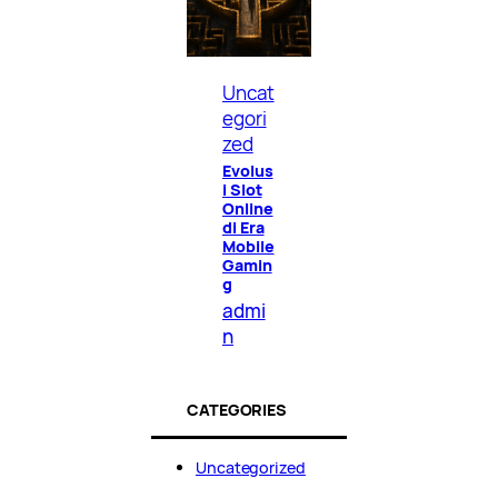
Uncat
egori
zed
Evolus
i Slot
Online
di Era
Mobile
Gamin
g
admi
n
CATEGORIES
Uncategorized