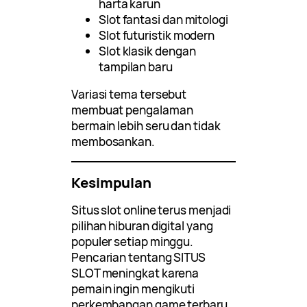
harta karun
Slot fantasi dan mitologi
Slot futuristik modern
Slot klasik dengan
tampilan baru
Variasi tema tersebut
membuat pengalaman
bermain lebih seru dan tidak
membosankan.
Kesimpulan
Situs slot online terus menjadi
pilihan hiburan digital yang
populer setiap minggu.
Pencarian tentang SITUS
SLOT meningkat karena
pemain ingin mengikuti
perkembangan game terbaru