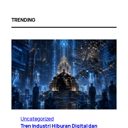
TRENDING
Uncategorized
Tren Industri Hiburan Digital dan