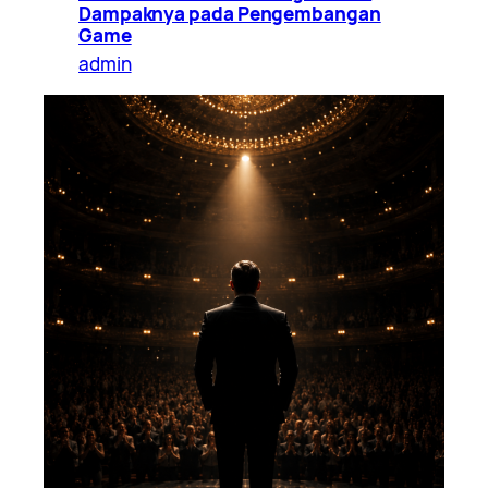
Dampaknya pada Pengembangan
Game
admin