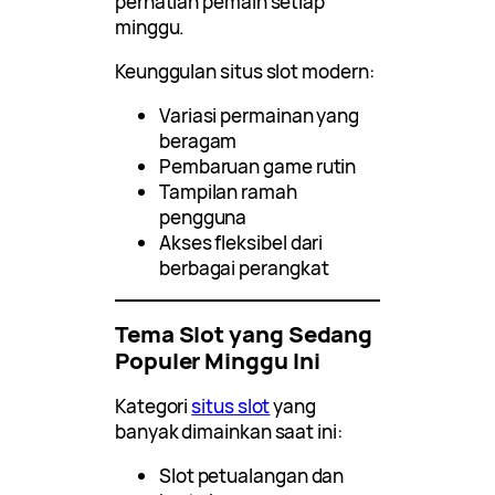
perhatian pemain setiap
minggu.
Keunggulan situs slot modern:
Variasi permainan yang
beragam
Pembaruan game rutin
Tampilan ramah
pengguna
Akses fleksibel dari
berbagai perangkat
Tema Slot yang Sedang
Populer Minggu Ini
Kategori
situs slot
yang
banyak dimainkan saat ini:
Slot petualangan dan