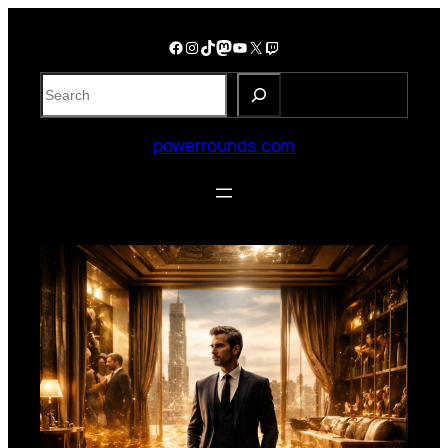
Lewati
ke
Facebook
Instagram
TikTok
Mastodon
YouTube
X
Twitch
konten
S
e
a
powerrounds.com
r
c
h